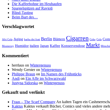
Die Kaffeebohne im Heuhaufen
Spargelspitzen auf Ravioli
Blind-Tasting
Beim Bart des…
Verschlagwortet
Cigarren
Berlin
Aging
Blättern
Com
Afri Cola
barba dei frati
Coke
Cola
Markt
Humidor
italien
Japan
Kaffee
Konservendose
Monterrey
Mönchs
Kommentiert
herrlaus
on
Wintergenuss
Wendy Gerster
on
Wintergenuss
Philippe Braun
on
Im Namen des Frühstücks
Andi
on
Ein Affe im Schwarzwald
Justyna Sidorska
on
Wintergenuss
Gekauft und verlinkt
Fraas – The Scarf Company
An kalten Tagen ein Cashmerescha
Kaktus
Kaktus verkauft Bücher, Comics und vieles andere meh