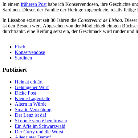
In einem
früheren Post
habe ich Konservendosen, ihre Geschichte und I
Sardinen. Dieser, der Familie der Heringe zugeordnete, relativ fettige
In Lissabon existiert seit 80 Jahren die
Conserveira de Lisboa.
Dieser
ist den Besuch wert. Abgesehen von der Möglichkeit einigen Büchsen 
durchtränkt, eine Reifung setzt ein, der Geschmack wird runder und li
Fisch
Konservendose
Sardinen
Publiziert
Heimat erklärt
Gelungener Wurf
Dicke Post
Kleine Lagerstätte
Altern in Würde
Smarte Verspätung
Der Lenz ist da!
Si non è vero è ben trovato
Ein Affe im Schwarzwald
Der Curry und die Wurst
Alles unter Dampf