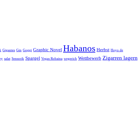
Habanos
k
Graphic Novel
Herbst
Gigantes
Gin
Goggi
Hoyo de
Zigarren lagern
Spargel
Wettbewerb
ey
salat
Sensorik
Vegas Robaina
wegerich