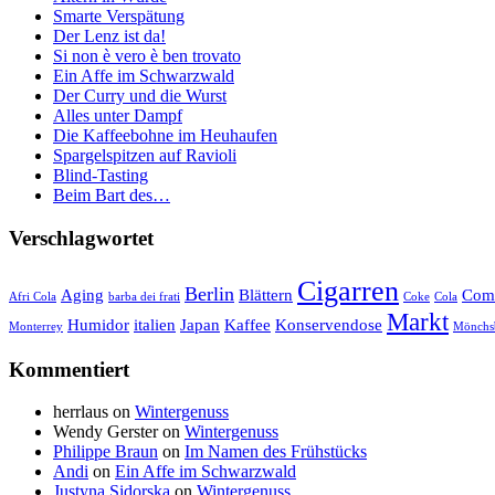
Smarte Verspätung
Der Lenz ist da!
Si non è vero è ben trovato
Ein Affe im Schwarzwald
Der Curry und die Wurst
Alles unter Dampf
Die Kaffeebohne im Heuhaufen
Spargelspitzen auf Ravioli
Blind-Tasting
Beim Bart des…
Verschlagwortet
Cigarren
Berlin
Aging
Blättern
Com
Afri Cola
barba dei frati
Coke
Cola
Markt
Humidor
italien
Japan
Kaffee
Konservendose
Monterrey
Mönchs
Kommentiert
herrlaus
on
Wintergenuss
Wendy Gerster
on
Wintergenuss
Philippe Braun
on
Im Namen des Frühstücks
Andi
on
Ein Affe im Schwarzwald
Justyna Sidorska
on
Wintergenuss