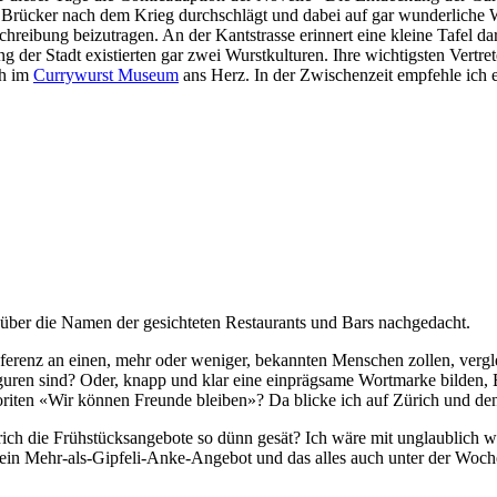
na Brücker nach dem Krieg durchschlägt und dabei auf gar wunderliche
schreibung beizutragen. An der Kantstrasse erinnert eine kleine Tafel 
ung der Stadt existierten gar zwei Wurstkulturen. Ihre wichtigsten Ve
ch im
Currywurst Museum
ans Herz. In der Zwischenzeit empfehle ich 
 über die Namen der gesichteten Restaurants und Bars nachgedacht.
eferenz an einen, mehr oder weniger, bekannten Menschen zollen, ver
 sind? Oder, knapp und klar eine einprägsame Wortmarke bilden, Beis
Favoriten «Wir können Freunde bleiben»? Da blicke ich auf Zürich u
rich die Frühstücksangebote so dünn gesät? Ich wäre mit unglaublich w
k, ein Mehr-als-Gipfeli-Anke-Angebot und das alles auch unter der Wo