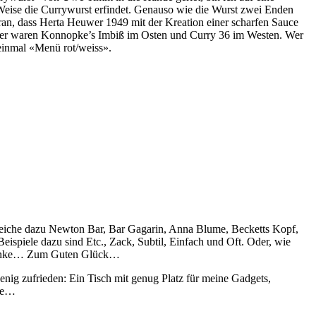
 Weise die Currywurst erfindet. Genauso wie die Wurst zwei Enden
daran, dass Herta Heuwer 1949 mit der Kreation einer scharfen Sauce
rtreter waren Konnopke’s Imbiß im Osten und Curry 36 im Westen. Wer
einmal «Menü rot/weiss».
gleiche dazu Newton Bar, Bar Gagarin, Anna Blume, Becketts Kopf,
piele dazu sind Etc., Zack, Subtil, Einfach und Oft. Oder, wie
nd denke… Zum Guten Glück…
enig zufrieden: Ein Tisch mit genug Platz für meine Gadgets,
che…