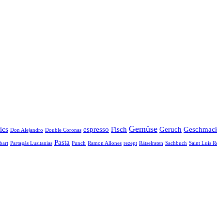
Gemüse
ics
espresso
Fisch
Geruch
Geschmac
Don Alejandro
Double Coronas
Pasta
bart
Partagás Lusitanias
Punch
Ramon Allones
rezept
Rätselraten
Sachbuch
Saint Luis R