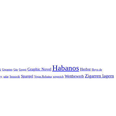
Habanos
k
Graphic Novel
Herbst
Gigantes
Gin
Goggi
Hoyo de
Zigarren lagern
Spargel
Wettbewerb
ey
salat
Sensorik
Vegas Robaina
wegerich