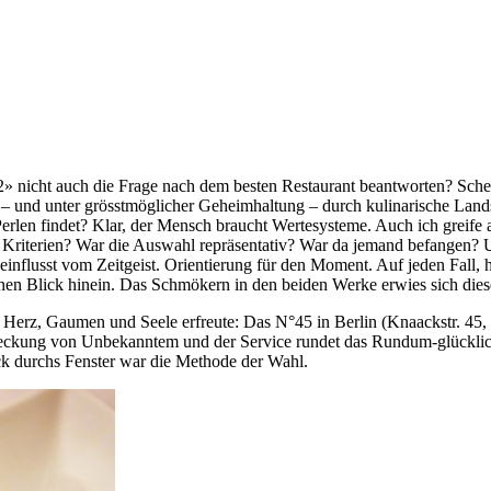
» nicht auch die Frage nach dem besten Restaurant beantworten? Scheinba
– und unter grösstmöglicher Geheimhaltung – durch kulinarische Lands
erlen findet? Klar, der Mensch braucht Wertesysteme. Auch ich greife
 Kriterien? War die Auswahl repräsentativ? War da jemand befangen? 
influsst vom Zeitgeist. Orientierung für den Moment. Auf jeden Fall, h
nen Blick hinein. Das Schmökern in den beiden Werke erwies sich dieses
 Herz, Gaumen und Seele erfreute: Das N°45 in Berlin (Knaackstr. 45, 1
deckung von Unbekanntem und der Service rundet das Rundum-glücklic
ck durchs Fenster war die Methode der Wahl.