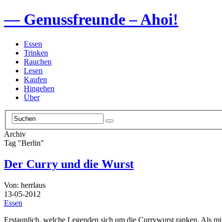
— Genussfreunde – Ahoi!
Essen
Trinken
Rauchen
Lesen
Kaufen
Hingehen
Über
Archiv
Tag "Berlin"
Der Curry und die Wurst
Von: herrlaus
13-05-2012
Essen
Erstaunlich, welche Legenden sich um die Currywurst ranken. Als mi