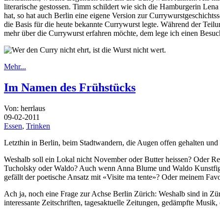
literarische gestossen. Timm schildert wie sich die Hamburgerin Le
hat, so hat auch Berlin eine eigene Version zur Currywurstgeschichts
die Basis für die heute bekannte Currywurst legte. Während der Teil
mehr über die Currywurst erfahren möchte, dem lege ich einen Besu
Mehr...
Im Namen des Frühstücks
Von: herrlaus
09-02-2011
Essen
,
Trinken
Letzthin in Berlin, beim Stadtwandern, die Augen offen gehalten und
Weshalb soll ein Lokal nicht November oder Butter heissen? Oder R
Tucholsky oder Waldo? Auch wenn Anna Blume und Waldo Kunstfiguren
gefällt der poetische Ansatz mit «Visite ma tente»? Oder meinem 
Ach ja, noch eine Frage zur Achse Berlin Zürich: Weshalb sind in Zü
interessante Zeitschriften, tagesaktuelle Zeitungen, gedämpfte Musi